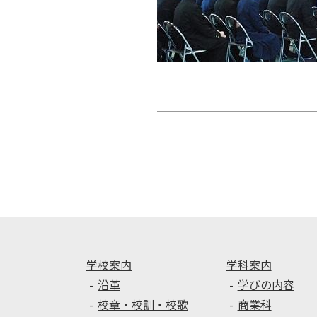
投
稿
ナ
ビ
ゲ
ー
シ
ョ
ン
学校案内
学科案内
沿革
学びの内容
校章・校訓・校歌
商業科