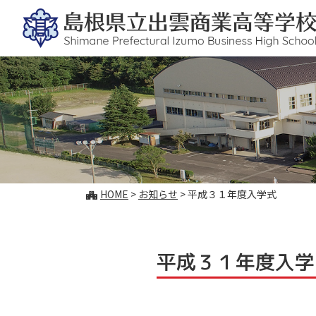
このページの本文へ
こ
HOME
>
お知らせ
>
平成３１年度入学式
の
ペ
ー
ジ
平成３１年度入学
の
位
置: