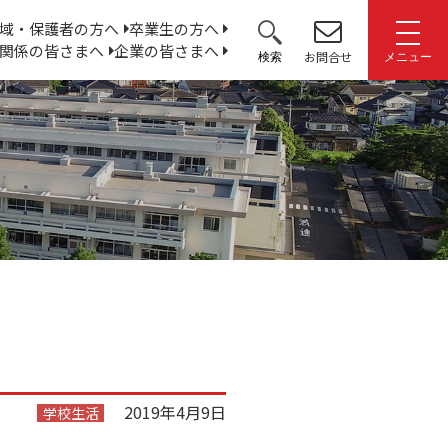
サ
域・保護者の方へ
卒業生の方へ
関係の皆さまへ
企業の皆さまへ
イ
お問合せ
検索
メニュー
ト
内
検
索:
2019年4月9日
学校生活