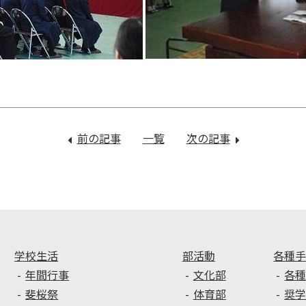
前の記事
：
一覧
次の記事
：
平
新
成
入
３
生
１
部
年
活
度
動
年
説
学校生活
部活動
各種
間
明
年間行事
文化部
各
行
会
斐桜祭
体育部
奨
事