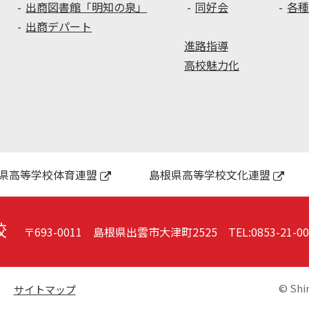
出商図書館「明知の泉」
同好会
各
出商デパート
進路指導
高校魅力化
県高等学校体育連盟
島根県高等学校文化連盟
校
〒693-0011 島根県出雲市大津町2525
TEL:
0853-21-0
© Shi
サイトマップ