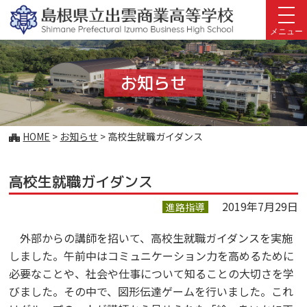
このページの本文へ
メニュー
お知らせ
こ
HOME
>
お知らせ
>
高校生就職ガイダンス
の
ペ
高校生就職ガイダンス
ー
ジ
2019年7月29日
進路指導
の
位
外部からの講師を招いて、高校生就職ガイダンスを実施
置:
しました。午前中はコミュニケーション力を高めるために
必要なことや、社会や仕事について知ることの大切さを学
びました。その中で、図形伝達ゲームを行いました。これ