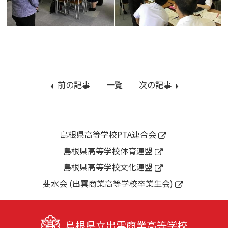
投
稿
前の記事
：
一覧
次の記事
：
ナ
ソ
課
ビ
フ
題
ゲ
ト
研
ー
テ
究
島根県高等学校PTA連合会
シ
ニ
（地
島根県高等学校体育連盟
ョ
ス
域
ン
島根県高等学校文化連盟
部
活
中
性
斐水会 (出雲商業高等学校卒業生会)
国
化
大
班）
会
近
島根県立出雲商業高等学校