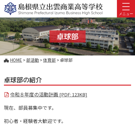
このページの本文へ
メニュー
卓球部
こ
HOME
>
部活動
>
体育部
>
卓球部
の
ペ
卓球部の紹介
ー
ジ
の
令和８年度の活動計画
[PDF: 123KB]
位
置:
現在、部員募集中です。
初心者・経験者大歓迎です。